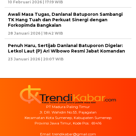
10 Februari 2026 | 17:19 WIB
Awali Masa Tugas, Danlanal Batuporon Sambangi
TK Hang Tuah dan Perkuat Sinergi dengan
Forkopimda Bangkalan
28 Januari 2026 | 18:42 WIB
Penuh Haru, Sertijab Danlanal Batuporon Digelar:
Letkol Laut (P) Ari Wibowo Resmi Jabat Komandan
23 Januari 2026 | 20:07 WIB
PT Madura Paling Timur
Jl. DR. Wahidin No.53, Pajagalan
Kecamatan Kota Sumenep, Kabupaten Sumenep
Provinsi Jawa Timur, Kode Pos : 69416
Email: trendikabar@gmail.com