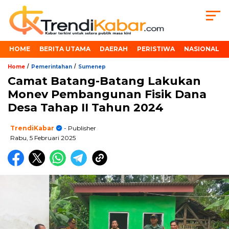
HOME
BERITA UTAMA
DAERAH
PERISTIWA
NASIONAL
/
/
Home
Pemerintahan
Sumenep
Camat Batang-Batang Lakukan
Monev Pembangunan Fisik Dana
Desa Tahap II Tahun 2024
TrendiKabar
- Publisher
Rabu, 5 Februari 2025