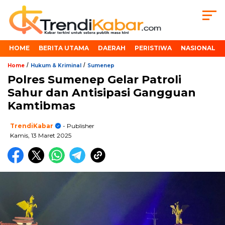
HOME
BERITA UTAMA
DAERAH
PERISTIWA
NASIONAL
/
/
Home
Hukum & Kriminal
Sumenep
Polres Sumenep Gelar Patroli
Sahur dan Antisipasi Gangguan
Kamtibmas
TrendiKabar
- Publisher
Kamis, 13 Maret 2025