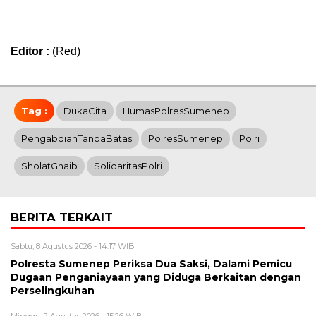
Editor :
(Red)
Tag :
DukaCita
HumasPolresSumenep
PengabdianTanpaBatas
PolresSumenep
Polri
SholatGhaib
SolidaritasPolri
BERITA TERKAIT
Sabtu, 8 Agustus 2026 - 14:17 WIB
Polresta Sumenep Periksa Dua Saksi, Dalami Pemicu
Dugaan Penganiayaan yang Diduga Berkaitan dengan
Perselingkuhan
Minggu, 2 Agustus 2026 - 15:26 WIB