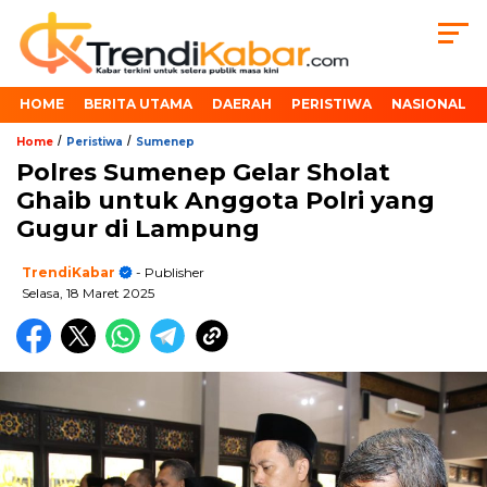
HOME
BERITA UTAMA
DAERAH
PERISTIWA
NASIONAL
/
/
Home
Peristiwa
Sumenep
Polres Sumenep Gelar Sholat
Ghaib untuk Anggota Polri yang
Gugur di Lampung
TrendiKabar
- Publisher
Selasa, 18 Maret 2025