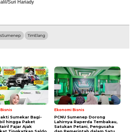
alil/Suri Hariady
tasSumenep
TimElang
Bisnis
Ekonomi Bisnis
akti Sumekar Bagi-
PCNU Sumenep Dorong
bil hingga Paket
Lahirnya Raperda Tembakau,
airil Fajar Ajak
Satukan Petani, Pengusaha
kat Tingkatkan Saldo
dan Pemerintah dalam Satu