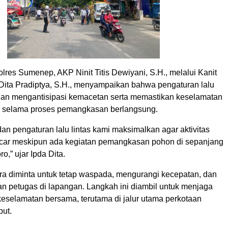
lres Sumenep, AKP Ninit Titis Dewiyani, S.H., melalui Kanit
 Dita Pradiptya, S.H., menyampaikan bahwa pengaturan lalu
tujuan mengantisipasi kemacetan serta memastikan keselamatan
n selama proses pemangkasan berlangsung.
n pengaturan lalu lintas kami maksimalkan agar aktivitas
ncar meskipun ada kegiatan pemangkasan pohon di sepanjang
o,” ujar Ipda Dita.
a diminta untuk tetap waspada, mengurangi kecepatan, dan
n petugas di lapangan. Langkah ini diambil untuk menjaga
keselamatan bersama, terutama di jalur utama perkotaan
ut.