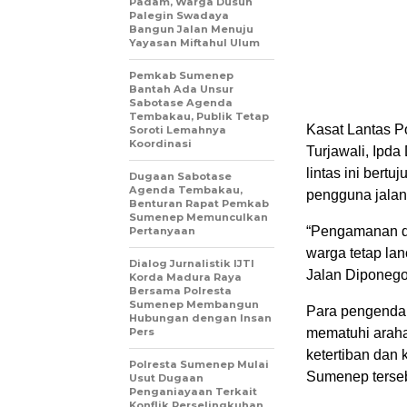
Padam, Warga Dusun
Palegin Swadaya
Bangun Jalan Menuju
Yayasan Miftahul Ulum
Pemkab Sumenep
Bantah Ada Unsur
Sabotase Agenda
Tembakau, Publik Tetap
Kasat Lantas Po
Soroti Lemahnya
Koordinasi
Turjawali, Ipda
lintas ini ber
Dugaan Sabotase
Agenda Tembakau,
pengguna jala
Benturan Rapat Pemkab
Sumenep Memunculkan
“Pengamanan da
Pertanyaan
warga tetap la
Dialog Jurnalistik IJTI
Jalan Diponegor
Korda Madura Raya
Bersama Polresta
Sumenep Membangun
Para pengendar
Hubungan dengan Insan
Pers
mematuhi araha
ketertiban dan 
Polresta Sumenep Mulai
Sumenep terseb
Usut Dugaan
Penganiayaan Terkait
Konflik Perselingkuhan