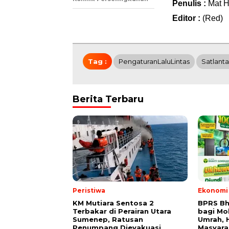
Penulis :
Mat H
Editor :
(Red)
Tag :
PengaturanLaluLintas
Satlan
Berita Terbaru
Peristiwa
Ekonomi 
KM Mutiara Sentosa 2
BPRS Bh
Terbakar di Perairan Utara
bagi Mo
Sumenep, Ratusan
Umrah, H
Penumpang Dievakuasi
Masyara