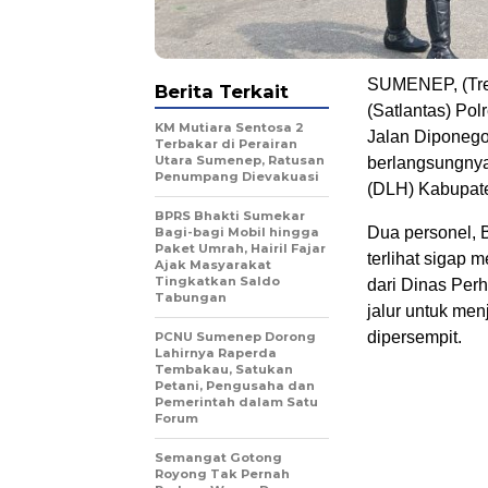
SUMENEP, (Tren
Berita Terkait
(Satlantas) Po
KM Mutiara Sentosa 2
Jalan Diponego
Terbakar di Perairan
Utara Sumenep, Ratusan
berlangsungny
Penumpang Dievakuasi
(DLH) Kabupat
BPRS Bhakti Sumekar
Dua personel,
Bagi-bagi Mobil hingga
Paket Umrah, Hairil Fajar
terlihat sigap 
Ajak Masyarakat
Tingkatkan Saldo
dari Dinas Per
Tabungan
jalur untuk men
dipersempit.
PCNU Sumenep Dorong
Lahirnya Raperda
Tembakau, Satukan
Petani, Pengusaha dan
Pemerintah dalam Satu
Forum
Semangat Gotong
Royong Tak Pernah