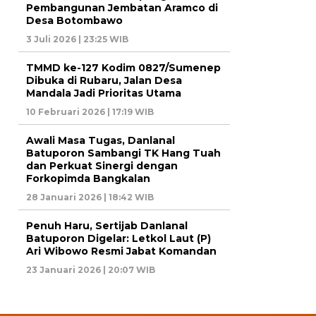
Pembangunan Jembatan Aramco di
Desa Botombawo
3 Juli 2026 | 23:25 WIB
TMMD ke-127 Kodim 0827/Sumenep
Dibuka di Rubaru, Jalan Desa
Mandala Jadi Prioritas Utama
10 Februari 2026 | 17:19 WIB
Awali Masa Tugas, Danlanal
Batuporon Sambangi TK Hang Tuah
dan Perkuat Sinergi dengan
Forkopimda Bangkalan
28 Januari 2026 | 18:42 WIB
Penuh Haru, Sertijab Danlanal
Batuporon Digelar: Letkol Laut (P)
Ari Wibowo Resmi Jabat Komandan
23 Januari 2026 | 20:07 WIB