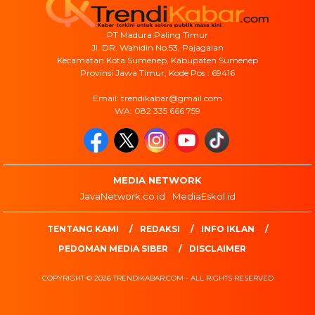
PT Madura Paling Timur
Jl. DR. Wahidin No.53, Pajagalan
Kecamatan Kota Sumenep, Kabupaten Sumenep
Provinsi Jawa Timur, Kode Pos : 69416
Email: trendikabar@gmail.com
WA: 082 335 666 759
MEDIA NETWORK
JavaNetwork.co.id
MediaEskol.id
TENTANG KAMI
REDAKSI
INFO IKLAN
PEDOMAN MEDIA SIBER
DISCLAIMER
COPYRIGHT © 2026 TRENDIKABAR.COM - ALL RIGHTS RESERVED