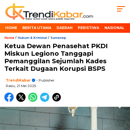
HOME
BERITA UTAMA
DAERAH
PERISTIWA
NASIONAL
/
/
Home
Hukum & Kriminal
Sumenep
Ketua Dewan Penasehat PKDI
Miskun Legiono Tanggapi
Pemanggilan Sejumlah Kades
Terkait Dugaan Korupsi BSPS
TrendiKabar
- Publisher
Rabu, 21 Mei 2025