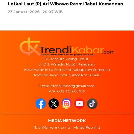
Letkol Laut (P) Ari Wibowo Resmi Jabat Komandan
23 Januari 2026 | 20:07 WIB
PT Madura Paling Timur
Jl. DR. Wahidin No.53, Pajagalan
Kecamatan Kota Sumenep, Kabupaten Sumenep
Provinsi Jawa Timur, Kode Pos : 69416
Email: trendikabar@gmail.com
WA: 082 335 666 759
MEDIA NETWORK
JavaNetwork.co.id
MediaEskol.id