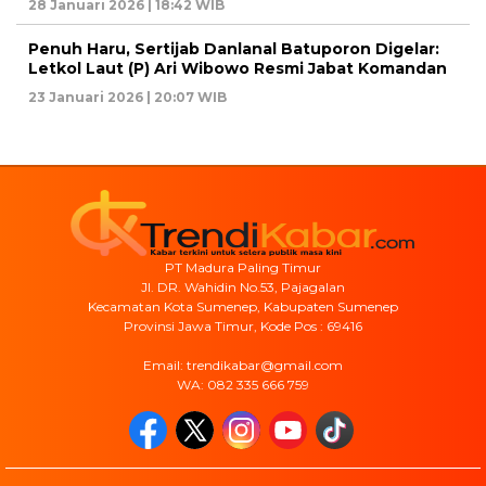
28 Januari 2026 | 18:42 WIB
Penuh Haru, Sertijab Danlanal Batuporon Digelar:
Letkol Laut (P) Ari Wibowo Resmi Jabat Komandan
23 Januari 2026 | 20:07 WIB
PT Madura Paling Timur
Jl. DR. Wahidin No.53, Pajagalan
Kecamatan Kota Sumenep, Kabupaten Sumenep
Provinsi Jawa Timur, Kode Pos : 69416
Email: trendikabar@gmail.com
WA: 082 335 666 759