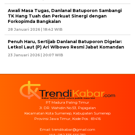
Awali Masa Tugas, Danlanal Batuporon Sambangi
TK Hang Tuah dan Perkuat Sinergi dengan
Forkopimda Bangkalan
28 Januari 2026 | 18:42 WIB
Penuh Haru, Sertijab Danlanal Batuporon Digelar:
Letkol Laut (P) Ari Wibowo Resmi Jabat Komandan
23 Januari 2026 | 20:07 WIB
PT Madura Paling Timur
Jl. DR. Wahidin No.53, Pajagalan
Kecamatan Kota Sumenep, Kabupaten Sumenep
Provinsi Jawa Timur, Kode Pos : 69416
Email: trendikabar@gmail.com
WA: 082 335 666 759