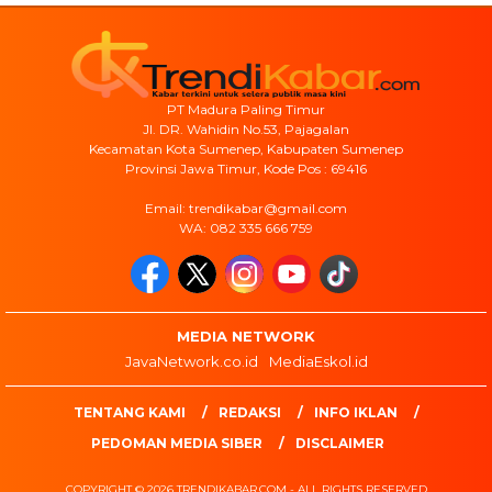
PT Madura Paling Timur
Jl. DR. Wahidin No.53, Pajagalan
Kecamatan Kota Sumenep, Kabupaten Sumenep
Provinsi Jawa Timur, Kode Pos : 69416
Email: trendikabar@gmail.com
WA: 082 335 666 759
MEDIA NETWORK
JavaNetwork.co.id
MediaEskol.id
TENTANG KAMI
REDAKSI
INFO IKLAN
PEDOMAN MEDIA SIBER
DISCLAIMER
COPYRIGHT © 2026 TRENDIKABAR.COM - ALL RIGHTS RESERVED