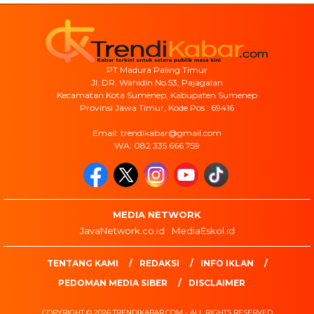
PT Madura Paling Timur
Jl. DR. Wahidin No.53, Pajagalan
Kecamatan Kota Sumenep, Kabupaten Sumenep
Provinsi Jawa Timur, Kode Pos : 69416
Email: trendikabar@gmail.com
WA: 082 335 666 759
MEDIA NETWORK
JavaNetwork.co.id
MediaEskol.id
TENTANG KAMI
REDAKSI
INFO IKLAN
PEDOMAN MEDIA SIBER
DISCLAIMER
COPYRIGHT © 2026 TRENDIKABAR.COM - ALL RIGHTS RESERVED