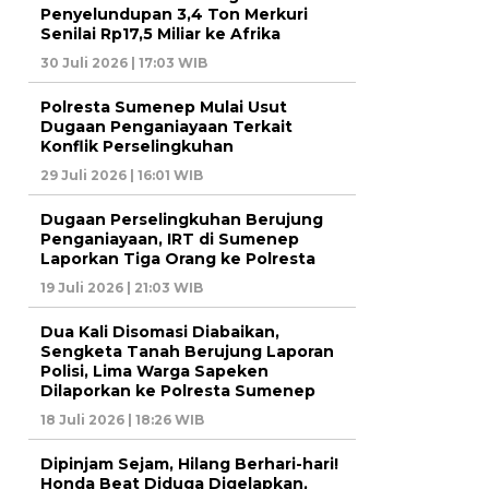
Penyelundupan 3,4 Ton Merkuri
Senilai Rp17,5 Miliar ke Afrika
30 Juli 2026 | 17:03 WIB
Polresta Sumenep Mulai Usut
Dugaan Penganiayaan Terkait
Konflik Perselingkuhan
29 Juli 2026 | 16:01 WIB
Dugaan Perselingkuhan Berujung
Penganiayaan, IRT di Sumenep
Laporkan Tiga Orang ke Polresta
19 Juli 2026 | 21:03 WIB
Dua Kali Disomasi Diabaikan,
Sengketa Tanah Berujung Laporan
Polisi, Lima Warga Sapeken
Dilaporkan ke Polresta Sumenep
18 Juli 2026 | 18:26 WIB
Dipinjam Sejam, Hilang Berhari-hari!
Honda Beat Diduga Digelapkan,