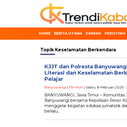
HOME
BERITA UTAMA
DAERAH
PERISTIWA
Topik
Keselamatan Berkendara
KJJT dan Polresta Banyuwan
Literasi dan Keselamatan Ber
Pelajar
Banyuwangi
|
TNI-Polri
| Sabtu, 8 Februari 2025 -
BANYUWANGI, Jawa Timur – Komunitas Jur
Banyuwangi bersama Kepolisian Resor Ko
menggelar kegiatan edukasi jurnalistik da
berlalu…