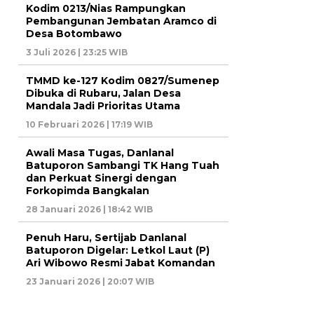
Kodim 0213/Nias Rampungkan
Pembangunan Jembatan Aramco di
Desa Botombawo
3 Juli 2026 | 23:25 WIB
TMMD ke-127 Kodim 0827/Sumenep
Dibuka di Rubaru, Jalan Desa
Mandala Jadi Prioritas Utama
10 Februari 2026 | 17:19 WIB
Awali Masa Tugas, Danlanal
Batuporon Sambangi TK Hang Tuah
dan Perkuat Sinergi dengan
Forkopimda Bangkalan
28 Januari 2026 | 18:42 WIB
Penuh Haru, Sertijab Danlanal
Batuporon Digelar: Letkol Laut (P)
Ari Wibowo Resmi Jabat Komandan
23 Januari 2026 | 20:07 WIB