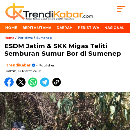
HOME
BERITA UTAMA
DAERAH
PERISTIWA
NASIONAL
/
/
Home
Peristiwa
Sumenep
ESDM Jatim & SKK Migas Teliti
Semburan Sumur Bor di Sumenep
TrendiKabar
- Publisher
Kamis, 13 Maret 2025