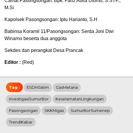
Camat Pasongsongan: Bpk. Fariz Aulia Utomo, S.STP.,
M.Si
Kapolsek Pasongsongan: Iptu Harianto, S.H
Babinsa Koramil 11/Pasongsongan: Serda Joni Dwi
Winarno beserta dua anggota
Sekdes dan perangkat Desa Prancak
Editor :
(Red)
Tag :
ESDMJatim
GasMetana
InvestigasiSumurBor
KeselamatanLingkungan
Pasongsongan
SKKMigas
SumurBorSumenep
TrendiKabar