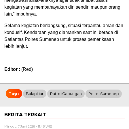
mengawasi anak-anaknya agar tidak terlibat dalam
kegiatan yang membahayakan diri sendiri maupun orang
lain,” imbuhnya.
Selama kegiatan berlangsung, situasi terpantau aman dan
kondusif. Kendaraan yang diamankan saat ini berada di
Satlantas Polres Sumenep untuk proses pemeriksaan
lebih lanjut.
Editor :
(Red)
Tag :
BalapLiar
PatroliGabungan
PolresSumenep
BERITA TERKAIT
Minggu, 7 Juni 2026 - 11:48 WIB