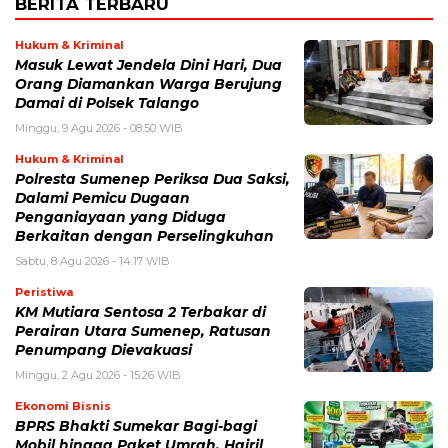
BERITA TERBARU
Hukum & Kriminal
Masuk Lewat Jendela Dini Hari, Dua
Orang Diamankan Warga Berujung
Damai di Polsek Talango
Minggu, 9 Agu 2026 - 08:50 WIB
Hukum & Kriminal
Polresta Sumenep Periksa Dua Saksi,
Dalami Pemicu Dugaan
Penganiayaan yang Diduga
Berkaitan dengan Perselingkuhan
Sabtu, 8 Agu 2026 - 14:17 WIB
Peristiwa
KM Mutiara Sentosa 2 Terbakar di
Perairan Utara Sumenep, Ratusan
Penumpang Dievakuasi
Minggu, 2 Agu 2026 - 15:26 WIB
Ekonomi Bisnis
BPRS Bhakti Sumekar Bagi-bagi
Mobil hingga Paket Umrah, Hairil