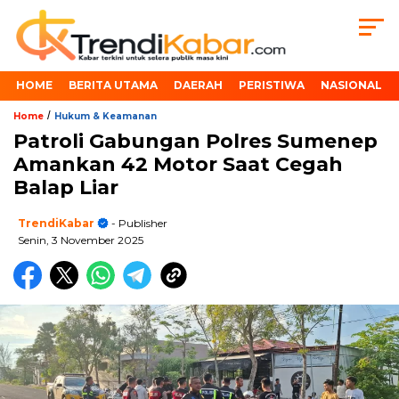
HOME
BERITA UTAMA
DAERAH
PERISTIWA
NASIONAL
/
Home
Hukum & Keamanan
Patroli Gabungan Polres Sumenep
Amankan 42 Motor Saat Cegah
Balap Liar
TrendiKabar
- Publisher
Senin, 3 November 2025