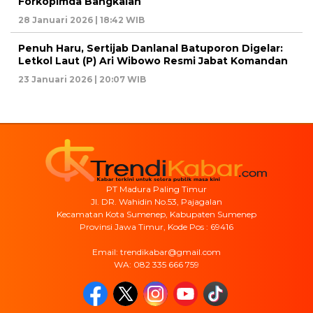
Forkopimda Bangkalan
28 Januari 2026 | 18:42 WIB
Penuh Haru, Sertijab Danlanal Batuporon Digelar:
Letkol Laut (P) Ari Wibowo Resmi Jabat Komandan
23 Januari 2026 | 20:07 WIB
PT Madura Paling Timur
Jl. DR. Wahidin No.53, Pajagalan
Kecamatan Kota Sumenep, Kabupaten Sumenep
Provinsi Jawa Timur, Kode Pos : 69416
Email: trendikabar@gmail.com
WA: 082 335 666 759