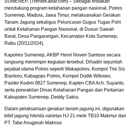
SUMENEP, (TrendiKabar.com) – Sebagai tindakan
mendukung program ketahanan pangan nasional, Polres
Sumenep, Madura, Jawa Timur, melaksanakan Gerakan
Tanam Jagung sekaligus Peluncuran Gugus Tugas Polri
untuk Ketahanan Pangan Nasional, di Dusun Sawah
Barat, Desa Pangarangan, Kecamatan Kota Sumenep,
Rabu (20/11/2024).
Kapolres Sumenep, AKBP Henri Noveri Santoso secara
langsung memimpin kegiatan tersebut. Dihadiri sejumlah
pejabat utama Polres seperti Wakapolres, Kompol Trie Sis
Biantoro, Kabagops Polres, Kompol Dodik Wibowo,
Pasiter Kodim 0827 Sumenep, Kapten CBA Ach. Suyanto,
serta perwakilan Dinas Ketahanan Pangan dan Pertanian
Kabupaten Sumenep, Deddy Satria.
Dalam pelaksanaan gerakan tanam jagung ini, digunakan
bibit jagung hibrida varietas HJ 21 merk TB10 Makmur dari
PT. Tabe Anugerah Makmur.