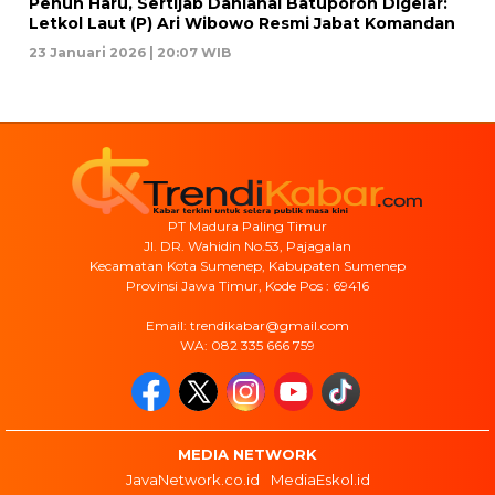
Penuh Haru, Sertijab Danlanal Batuporon Digelar:
Letkol Laut (P) Ari Wibowo Resmi Jabat Komandan
23 Januari 2026 | 20:07 WIB
PT Madura Paling Timur
Jl. DR. Wahidin No.53, Pajagalan
Kecamatan Kota Sumenep, Kabupaten Sumenep
Provinsi Jawa Timur, Kode Pos : 69416
Email: trendikabar@gmail.com
WA: 082 335 666 759
MEDIA NETWORK
JavaNetwork.co.id
MediaEskol.id