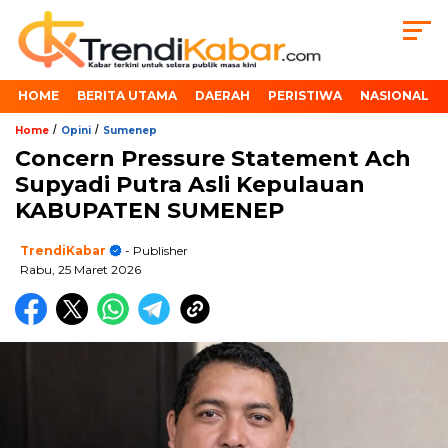
HOME
BERITA UTAMA
DAERAH
PERISTIWA
NASIONAL
/
/
Home
Opini
Sumenep
Concern Pressure Statement Ach
Supyadi Putra Asli Kepulauan
KABUPATEN SUMENEP
TrendiKabar
- Publisher
Rabu, 25 Maret 2026