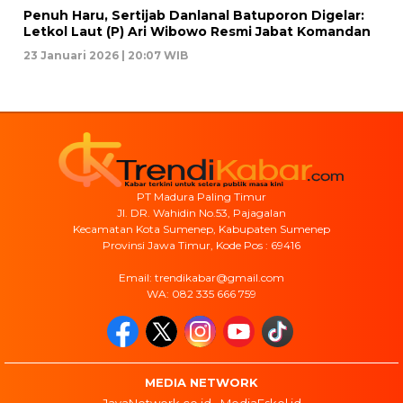
Penuh Haru, Sertijab Danlanal Batuporon Digelar:
Letkol Laut (P) Ari Wibowo Resmi Jabat Komandan
23 Januari 2026 | 20:07 WIB
PT Madura Paling Timur
Jl. DR. Wahidin No.53, Pajagalan
Kecamatan Kota Sumenep, Kabupaten Sumenep
Provinsi Jawa Timur, Kode Pos : 69416
Email: trendikabar@gmail.com
WA: 082 335 666 759
MEDIA NETWORK