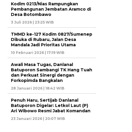
Kodim 0213/Nias Rampungkan
Pembangunan Jembatan Aramco di
Desa Botombawo
3 Juli 2026 | 23:25 WIB
TMMD ke-127 Kodim 0827/Sumenep
Dibuka di Rubaru, Jalan Desa
Mandala Jadi Prioritas Utama
10 Februari 2026 | 17:19 WIB
Awali Masa Tugas, Danlanal
Batuporon Sambangi TK Hang Tuah
dan Perkuat Sinergi dengan
Forkopimda Bangkalan
28 Januari 2026 | 18:42 WIB
Penuh Haru, Sertijab Danlanal
Batuporon Digelar: Letkol Laut (P)
Ari Wibowo Resmi Jabat Komandan
23 Januari 2026 | 20:07 WIB