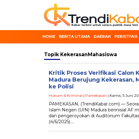
HOME
BERITA UTAMA
DAERAH
PERISTIWA
Topik
KekerasanMahasiswa
Kritik Proses Verifikasi Calon
Madura Berujung Kekerasan, 
ke Polisi
Hukum & Kriminal
|
Pamekasan
| Kamis, 5 Juni 20
PAMEKASAN, (TrendiKabar.com) — Seoran
Islam Negeri (UIN) Madura berinisial AF
dan pengeroyokan di Auditorium Fakulta
(4/6/2025)….