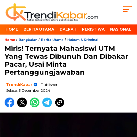
HOME
BERITA UTAMA
DAERAH
PERISTIWA
NASIONAL
/
/
/
Home
Bangkalan
Berita Utama
Hukum & Kriminal
Miris! Ternyata Mahasiswi UTM
Yang Tewas Dibunuh Dan Dibakar
Pacar, Usai Minta
Pertanggungjawaban
TrendiKabar
- Publisher
Selasa, 3 Desember 2024