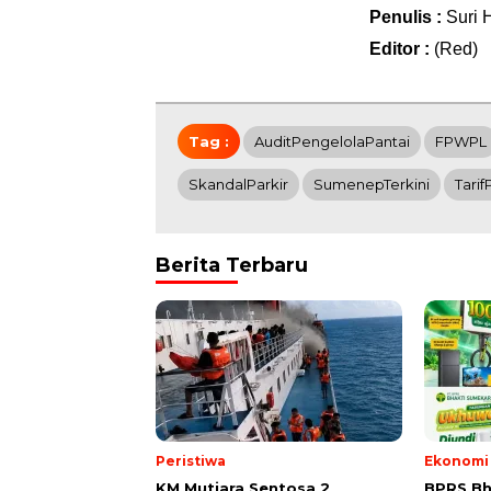
Penulis :
Suri 
Editor :
(Red)
Tag :
AuditPengelolaPantai
FPWPL
SkandalParkir
SumenepTerkini
Tarif
Berita Terbaru
Peristiwa
Ekonomi 
KM Mutiara Sentosa 2
BPRS Bh