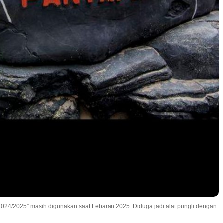
 2024/2025” masih digunakan saat Lebaran 2025. Diduga jadi alat pungli dengan