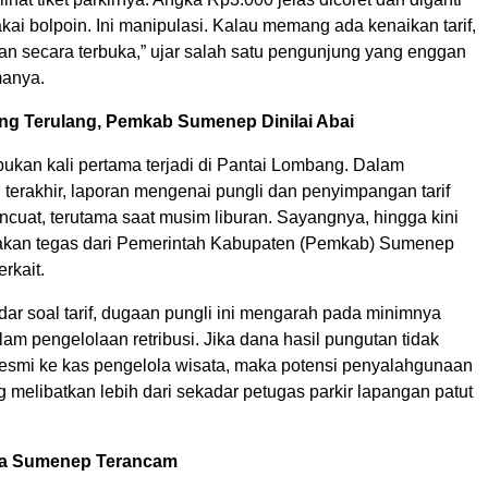
kai bolpoin. Ini manipulasi. Kalau memang ada kenaikan tarif,
n secara terbuka,” ujar salah satu pengunjung yang enggan
manya.
ang Terulang, Pemkab Sumenep Dinilai Abai
bukan kali pertama terjadi di Pantai Lombang. Dalam
terakhir, laporan mengenai pungli dan penyimpangan tarif
ncuat, terutama saat musim liburan. Sayangnya, hingga kini
akan tegas dari Pemerintah Kabupaten (Pemkab) Sumenep
rkait.
dar soal tarif, dugaan pungli ini mengarah pada minimnya
lam pengelolaan retribusi. Jika dana hasil pungutan tidak
 resmi ke kas pengelola wisata, maka potensi penyalahgunaan
melibatkan lebih dari sekadar petugas parkir lapangan patut
ata Sumenep Terancam