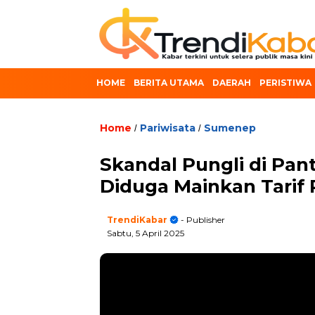
HOME
BERITA UTAMA
DAERAH
PERISTIWA
Home
Pariwisata
Sumenep
/
/
Skandal Pungli di Pa
Diduga Mainkan Tarif P
TrendiKabar
- Publisher
Sabtu, 5 April 2025