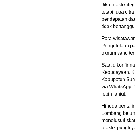
Jika praktik il
tetapi juga cit
pendapatan daer
tidak bertangg
Para wisatawan
Pengelolaan par
oknum yang terb
Saat dikonfirm
Kebudayaan, Ke
Kabupaten Sum
via WhatsApp: “
lebih lanjut.
Hingga berita i
Lombang belum 
menelusuri ska
praktik pungli 