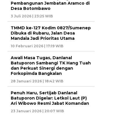
Pembangunan Jembatan Aramco di
Desa Botombawo
3 Juli 2026 | 23:25 WIB
TMMD ke-127 Kodim 0827/Sumenep
Dibuka di Rubaru, Jalan Desa
Mandala Jadi Prioritas Utama
10 Februari 2026 | 17:19 WIB
Awali Masa Tugas, Danlanal
Batuporon Sambangi TK Hang Tuah
dan Perkuat Sinergi dengan
Forkopimda Bangkalan
28 Januari 2026 | 18:42 WIB
Penuh Haru, Sertijab Danlanal
Batuporon Digelar: Letkol Laut (P)
Ari Wibowo Resmi Jabat Komandan
23 Januari 2026 | 20:07 WIB