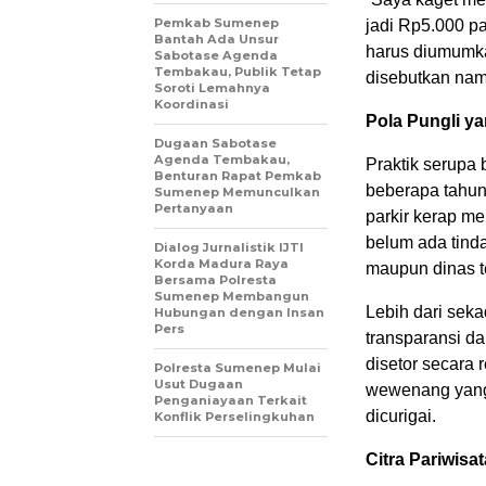
Pemkab Sumenep
jadi Rp5.000 pa
Bantah Ada Unsur
harus diumumka
Sabotase Agenda
Tembakau, Publik Tetap
disebutkan na
Soroti Lemahnya
Koordinasi
Pola Pungli y
Dugaan Sabotase
Agenda Tembakau,
Praktik serupa 
Benturan Rapat Pemkab
beberapa tahun 
Sumenep Memunculkan
Pertanyaan
parkir kerap me
belum ada tind
Dialog Jurnalistik IJTI
Korda Madura Raya
maupun dinas te
Bersama Polresta
Sumenep Membangun
Lebih dari seka
Hubungan dengan Insan
Pers
transparansi da
disetor secara
Polresta Sumenep Mulai
Usut Dugaan
wewenang yang 
Penganiayaan Terkait
dicurigai.
Konflik Perselingkuhan
Citra Pariwis