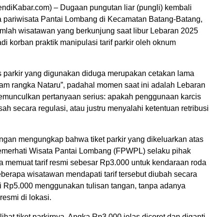
diKabar.com) – Dugaan pungutan liar (pungli) kembali
a pariwisata Pantai Lombang di Kecamatan Batang-Batang,
lah wisatawan yang berkunjung saat libur Lebaran 2025
 korban praktik manipulasi tarif parkir oleh oknum
s parkir yang digunakan diduga merupakan cetakan lama
alam rangka Nataru”, padahal momen saat ini adalah Lebaran
memunculkan pertanyaan serius: apakah penggunaan karcis
sah secara regulasi, atau justru menyalahi ketentuan retribusi
ngan mengungkap bahwa tiket parkir yang dikeluarkan atas
merhati Wisata Pantai Lombang (FPWPL) selaku pihak
la memuat tarif resmi sebesar Rp3.000 untuk kendaraan roda
berapa wisatawan mendapati tarif tersebut diubah secara
 Rp5.000 menggunakan tulisan tangan, tanpa adanya
esmi di lokasi.
ihat tiket parkirnya. Angka Rp3.000 jelas dicoret dan diganti