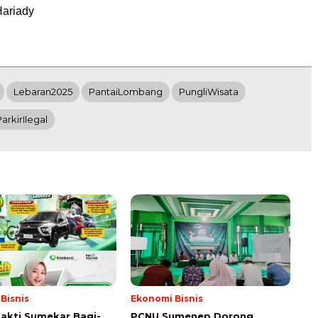
Hariady
Lebaran2025
PantaiLombang
PungliWisata
ParkirIlegal
Bisnis
Ekonomi Bisnis
akti Sumekar Bagi-
PCNU Sumenep Dorong