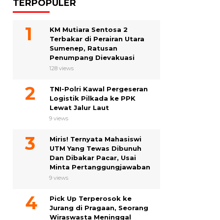
TERPOPULER
KM Mutiara Sentosa 2
Terbakar di Perairan Utara
Sumenep, Ratusan
Penumpang Dievakuasi
128 views
TNI-Polri Kawal Pergeseran
Logistik Pilkada ke PPK
Lewat Jalur Laut
9 views
Miris! Ternyata Mahasiswi
UTM Yang Tewas Dibunuh
Dan Dibakar Pacar, Usai
Minta Pertanggungjawaban
9 views
Pick Up Terperosok ke
Jurang di Pragaan, Seorang
Wiraswasta Meninggal