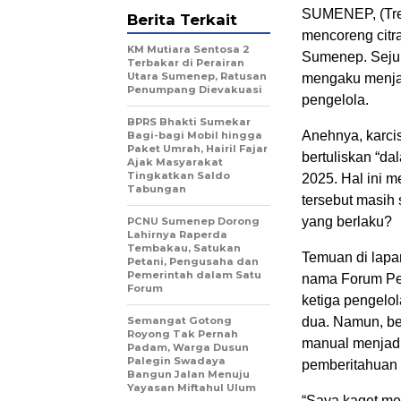
SUMENEP, (Tren
Berita Terkait
mencoreng citr
KM Mutiara Sentosa 2
Sumenep. Sejum
Terbakar di Perairan
Utara Sumenep, Ratusan
mengaku menjadi
Penumpang Dievakuasi
pengelola.
BPRS Bhakti Sumekar
Anehnya, karci
Bagi-bagi Mobil hingga
Paket Umrah, Hairil Fajar
bertuliskan “d
Ajak Masyarakat
Tingkatkan Saldo
2025. Hal ini 
Tabungan
tersebut masih 
yang berlaku?
PCNU Sumenep Dorong
Lahirnya Raperda
Tembakau, Satukan
Temuan di lapa
Petani, Pengusaha dan
Pemerintah dalam Satu
nama Forum Pe
Forum
ketiga pengelo
Semangat Gotong
dua. Namun, be
Royong Tak Pernah
manual menjadi
Padam, Warga Dusun
Palegin Swadaya
pemberitahuan r
Bangun Jalan Menuju
Yayasan Miftahul Ulum
“Saya kaget mel