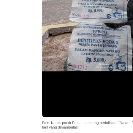
Foto: Karcis parkir Pantai Lombang bertuliskan “Nataru
tarif yang dimanipulasi.