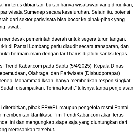
egal ini terus dibiarkan, bukan hanya wisatawan yang dirugikan,
ra pariwisata Sumenep secara keseluruhan. Selain itu, potensi
ah dari sektor pariwisata bisa bocor ke pihak-pihak yang
ung jawab.
 mendesak pemerintah daerah untuk segera turun tangan.
kir di Pantai Lombang perlu diaudit secara transparan, dan
ukti bermain-main dengan tarif harus dijatuhi sanksi tegas.
asi TrendiKabar.com pada Sabtu (5/4/2025), Kepala Dinas
pemudaan, Olahraga, dan Pariwisata (Disbudporapar)
enep, Mohammad Iksan, hanya memberikan respon singkat
Sudah disampaikan. Terima kasih,” tulisnya tanpa penjelasan
ni diterbitkan, pihak FPWPL maupun pengelola resmi Pantai
memberikan klarifikasi. Tim TrendiKabar.com akan terus
ndal ini dan mengungkap siapa saja yang diuntungkan dari
yang meresahkan tersebut.