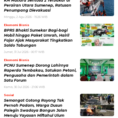
KM Mutiara Sentosa 2 Terbakar di
Perairan Utara Sumenep, Ratusan
Penumpang Dievakuasi
Minggu, 2 Agu 2026 - 15:26 WIB
Ekonomi Bisnis
BPRS Bhakti Sumekar Bagi-bagi
Mobil hingga Paket Umrah, Hairil
Fajar Ajak Masyarakat Tingkatkan
Saldo Tabungan
Jumat, 31 Jul 2026 - 00:17 WIB
Ekonomi Bisnis
PCNU Sumenep Dorong Lahirnya
Raperda Tembakau, Satukan Petani,
Pengusaha dan Pemerintah dalam
Satu Forum
Kamis, 30 Jul 2026 - 21:06 WIB
Sosial
Semangat Gotong Royong Tak
Pernah Padam, Warga Dusun
Palegin Swadaya Bangun Jalan
Menuju Yayasan Miftahul Ulum