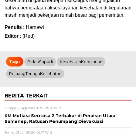
kesehatan di garda terdepan sekaligus mengingatkan
bahwa pemerataan akses layanan kesehatan di kepulauan
masih menjadi pekerjaan rumah besar bagi pemerintah.
Penulis :
Harnawi
Editor :
(Red)
Tag :
BidanSapudi
KesehatanKepulauan
PejuangTenagaKesehatan
BERITA TERKAIT
Minggu, 2 Agustus 2026 - 15:26 WIB
KM Mutiara Sentosa 2 Terbakar di Perairan Utara
Sumenep, Ratusan Penumpang Dievakuasi
Jumat, 31 Juli 2026 - 00:17 WIB