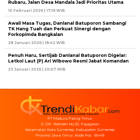
Rubaru, Jalan Desa Mandala Jadi Prioritas Utama
10 Februari 2026 | 17:19 WIB
Awali Masa Tugas, Danlanal Batuporon Sambangi
TK Hang Tuah dan Perkuat Sinergi dengan
Forkopimda Bangkalan
28 Januari 2026 | 18:42 WIB
Penuh Haru, Sertijab Danlanal Batuporon Digelar:
Letkol Laut (P) Ari Wibowo Resmi Jabat Komandan
23 Januari 2026 | 20:07 WIB
PT Madura Paling Timur
Jl. DR. Wahidin No.53, Pajagalan
Kecamatan Kota Sumenep, Kabupaten Sumenep
Provinsi Jawa Timur, Kode Pos : 69416