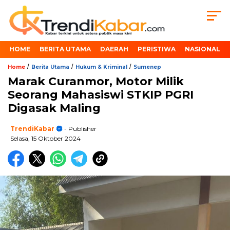
HOME
BERITA UTAMA
DAERAH
PERISTIWA
NASIONAL
/
/
/
Home
Berita Utama
Hukum & Kriminal
Sumenep
Marak Curanmor, Motor Milik
Seorang Mahasiswi STKIP PGRI
Digasak Maling
TrendiKabar
- Publisher
Selasa, 15 Oktober 2024