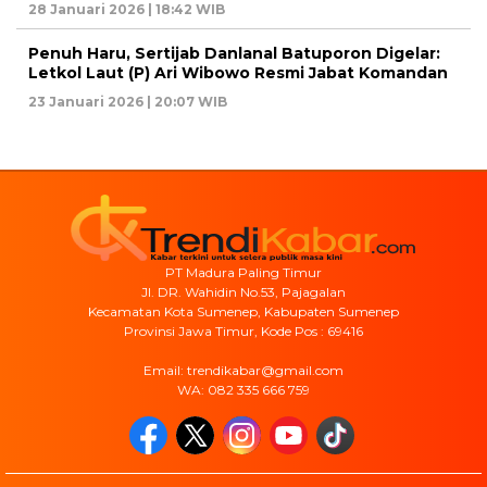
28 Januari 2026 | 18:42 WIB
Penuh Haru, Sertijab Danlanal Batuporon Digelar:
Letkol Laut (P) Ari Wibowo Resmi Jabat Komandan
23 Januari 2026 | 20:07 WIB
PT Madura Paling Timur
Jl. DR. Wahidin No.53, Pajagalan
Kecamatan Kota Sumenep, Kabupaten Sumenep
Provinsi Jawa Timur, Kode Pos : 69416
Email: trendikabar@gmail.com
WA: 082 335 666 759