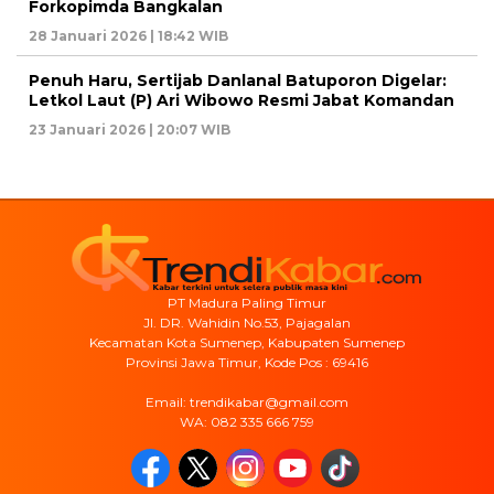
Forkopimda Bangkalan
28 Januari 2026 | 18:42 WIB
Penuh Haru, Sertijab Danlanal Batuporon Digelar:
Letkol Laut (P) Ari Wibowo Resmi Jabat Komandan
23 Januari 2026 | 20:07 WIB
PT Madura Paling Timur
Jl. DR. Wahidin No.53, Pajagalan
Kecamatan Kota Sumenep, Kabupaten Sumenep
Provinsi Jawa Timur, Kode Pos : 69416
Email: trendikabar@gmail.com
WA: 082 335 666 759