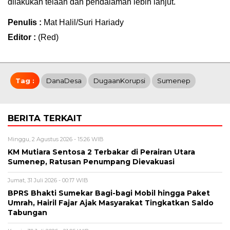
dilakukan telaah dan pendalaman lebih lanjut.
Penulis :
Mat Halil/Suri Hariady
Editor :
(Red)
Tag :
DanaDesa
DugaanKorupsi
Sumenep
BERITA TERKAIT
Minggu, 2 Agustus 2026 - 15:26 WIB
KM Mutiara Sentosa 2 Terbakar di Perairan Utara
Sumenep, Ratusan Penumpang Dievakuasi
Jumat, 31 Juli 2026 - 00:17 WIB
BPRS Bhakti Sumekar Bagi-bagi Mobil hingga Paket
Umrah, Hairil Fajar Ajak Masyarakat Tingkatkan Saldo
Tabungan