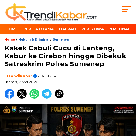
HOME
BERITA UTAMA
DAERAH
PERISTIWA
NASIONAL
/
/
Home
Hukum & Kriminal
Sumenep
Kakek Cabuli Cucu di Lenteng,
Kabur ke Cirebon hingga Dibekuk
Satreskrim Polres Sumenep
TrendiKabar
- Publisher
Kamis, 7 Mei 2026