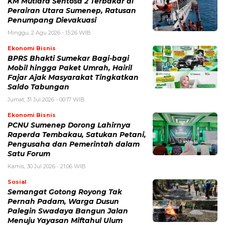
KM Mutiara Sentosa 2 Terbakar di
Perairan Utara Sumenep, Ratusan
Penumpang Dievakuasi
Minggu, 2 Agu 2026 - 15:26 WIB
Ekonomi Bisnis
BPRS Bhakti Sumekar Bagi-bagi
Mobil hingga Paket Umrah, Hairil
Fajar Ajak Masyarakat Tingkatkan
Saldo Tabungan
Jumat, 31 Jul 2026 - 00:17 WIB
Ekonomi Bisnis
PCNU Sumenep Dorong Lahirnya
Raperda Tembakau, Satukan Petani,
Pengusaha dan Pemerintah dalam
Satu Forum
Kamis, 30 Jul 2026 - 21:06 WIB
Sosial
Semangat Gotong Royong Tak
Pernah Padam, Warga Dusun
Palegin Swadaya Bangun Jalan
Menuju Yayasan Miftahul Ulum