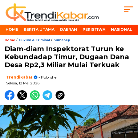
HOME
BERITA UTAMA
DAERAH
PERISTIWA
NASIONAL
/
/
Home
Hukum & Kriminal
Sumenep
Diam-diam Inspektorat Turun ke
Kebundadap Timur, Dugaan Dana
Desa Rp2,3 Miliar Mulai Terkuak
TrendiKabar
- Publisher
Selasa, 12 Mei 2026