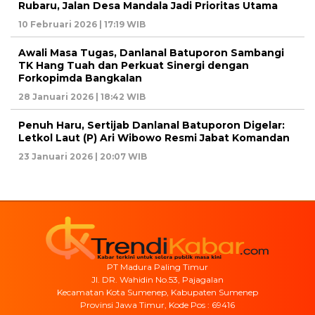
Rubaru, Jalan Desa Mandala Jadi Prioritas Utama
10 Februari 2026 | 17:19 WIB
Awali Masa Tugas, Danlanal Batuporon Sambangi
TK Hang Tuah dan Perkuat Sinergi dengan
Forkopimda Bangkalan
28 Januari 2026 | 18:42 WIB
Penuh Haru, Sertijab Danlanal Batuporon Digelar:
Letkol Laut (P) Ari Wibowo Resmi Jabat Komandan
23 Januari 2026 | 20:07 WIB
PT Madura Paling Timur
Jl. DR. Wahidin No.53, Pajagalan
Kecamatan Kota Sumenep, Kabupaten Sumenep
Provinsi Jawa Timur, Kode Pos : 69416