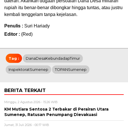
daerah. Akankah dugaan persoalan Dana Desa miliaran
rupiah itu benar-benar dibongkar hingga tuntas, atau justru
kembali tenggelam tanpa kejelasan.
Penulis :
Suri Hariady
Editor :
(Red)
Tag :
DanaDesaKebundadapTimur
InspektoratSumenep
TOPANSumenep
BERITA TERKAIT
Minggu, 2 Agustus 2026 - 15:26 WIB
KM Mutiara Sentosa 2 Terbakar di Perairan Utara
Sumenep, Ratusan Penumpang Dievakuasi
Jumat, 31 Juli 2026 - 00:17 WIB