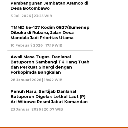
Pembangunan Jembatan Aramco di
Desa Botombawo
3 Juli 2026 | 23:25 WIB
TMMD ke-127 Kodim 0827/Sumenep
Dibuka di Rubaru, Jalan Desa
Mandala Jadi Prioritas Utama
10 Februari 2026 | 17:19 WIB
Awali Masa Tugas, Danlanal
Batuporon Sambangi TK Hang Tuah
dan Perkuat Sinergi dengan
Forkopimda Bangkalan
28 Januari 2026 | 18:42 WIB
Penuh Haru, Sertijab Danlanal
Batuporon Digelar: Letkol Laut (P)
Ari Wibowo Resmi Jabat Komandan
23 Januari 2026 | 20:07 WIB