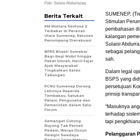
Foto: Sulaisi Abdurrazaq
SUMENEP, (Tre
Berita Terkait
Stimulan Peru
KM Mutiara Sentosa 2
pembahasan di 
Terbakar di Perairan
Utara Sumenep, Ratusan
kalangan pemer
Penumpang Dievakuasi
Sulaisi Abdurr
sebagai pelang
BPRS Bhakti Sumekar
Bagi-bagi Mobil hingga
sah.
Paket Umrah, Hairil Fajar
Ajak Masyarakat
Tingkatkan Saldo
Dalam legal opi
Tabungan
BSPS yang did
persetujuan Ko
PCNU Sumenep Dorong
Lahirnya Raperda
prinsip transpa
Tembakau, Satukan
Petani, Pengusaha dan
Pemerintah dalam Satu
“Masuknya ang
Forum
terhadap sistem
Semangat Gotong
tapi pengkhiana
Royong Tak Pernah
Padam, Warga Dusun
Pelanggaran 
Palegin Swadaya
Bangun Jalan Menuju