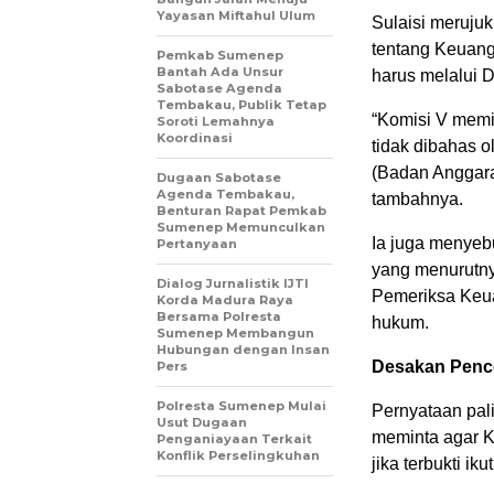
Yayasan Miftahul Ulum
Sulaisi meruju
tentang Keuan
Pemkab Sumenep
Bantah Ada Unsur
harus melalui 
Sabotase Agenda
Tembakau, Publik Tetap
“Komisi V memi
Soroti Lemahnya
Koordinasi
tidak dibahas o
(Badan Anggara
Dugaan Sabotase
Agenda Tembakau,
tambahnya.
Benturan Rapat Pemkab
Sumenep Memunculkan
Ia juga menyeb
Pertanyaan
yang menurutnya
Dialog Jurnalistik IJTI
Pemeriksa Keu
Korda Madura Raya
Bersama Polresta
hukum.
Sumenep Membangun
Hubungan dengan Insan
Desakan Penc
Pers
Polresta Sumenep Mulai
Pernyataan pali
Usut Dugaan
meminta agar K
Penganiayaan Terkait
Konflik Perselingkuhan
jika terbukti 