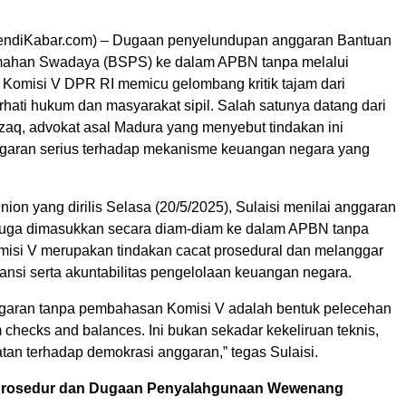
ndiKabar.com) – Dugaan penyelundupan anggaran Bantuan
mahan Swadaya (BSPS) ke dalam APBN tanpa melalui
Komisi V DPR RI memicu gelombang kritik tajam dari
hati hukum dan masyarakat sipil. Salah satunya datang dari
azaq, advokat asal Madura yang menyebut tindakan ini
garan serius terhadap mekanisme keuangan negara yang
nion yang dirilis Selasa (20/5/2025), Sulaisi menilai anggaran
uga dimasukkan secara diam-diam ke dalam APBN tanpa
misi V merupakan tindakan cacat prosedural dan melanggar
ransi serta akuntabilitas pengelolaan keuangan negara.
garan tanpa pembahasan Komisi V adalah bentuk pelecehan
 checks and balances. Ini bukan sekadar kekeliruan teknis,
tan terhadap demokrasi anggaran,” tegas Sulaisi.
Prosedur dan Dugaan Penyalahgunaan Wewenang