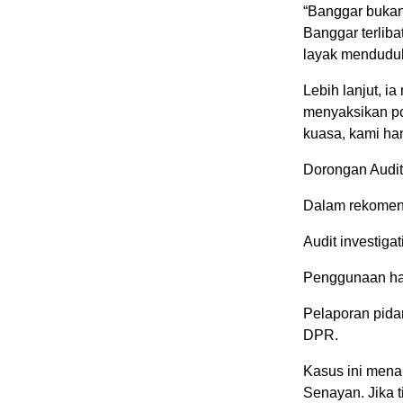
“Banggar bukan 
Banggar terlib
layak menduduki
Lebih lanjut, 
menyaksikan pot
kuasa, kami ha
Dorongan Audit 
Dalam rekomend
Audit investig
Penggunaan hak
Pelaporan pida
DPR.
Kasus ini mena
Senayan. Jika t