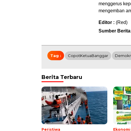
menggerus keper
mengemban ama
Editor :
(Red)
Sumber Berita:
Tag :
CopotKetuaBanggar
Demokr
Berita Terbaru
Peristiwa
Ekonomi 