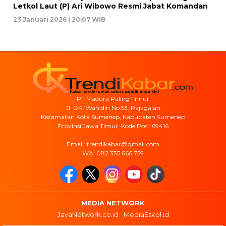
Letkol Laut (P) Ari Wibowo Resmi Jabat Komandan
23 Januari 2026 | 20:07 WIB
PT Madura Paling Timur
Jl. DR. Wahidin No.53, Pajagalan
Kecamatan Kota Sumenep, Kabupaten Sumenep
Provinsi Jawa Timur, Kode Pos : 69416
Email: trendikabar@gmail.com
WA: 082 335 666 759
MEDIA NETWORK
JavaNetwork.co.id
MediaEskol.id