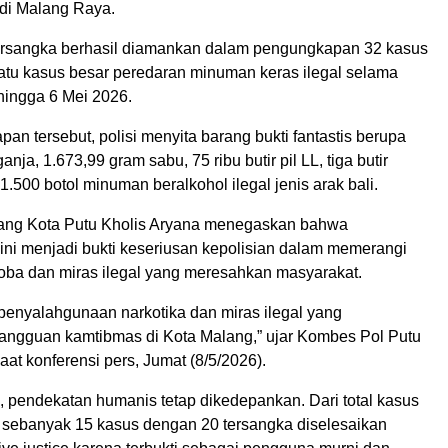
di Malang Raya.
rsangka berhasil diamankan dalam pengungkapan 32 kasus
satu kasus besar peredaran minuman keras ilegal selama
 hingga 6 Mei 2026.
an tersebut, polisi menyita barang bukti fantastis berupa
nja, 1.673,99 gram sabu, 75 ribu butir pil LL, tiga butir
 1.500 botol minuman beralkohol ilegal jenis arak bali.
ang Kota Putu Kholis Aryana menegaskan bahwa
ni menjadi bukti keseriusan kepolisian dalam memerangi
oba dan miras ilegal yang meresahkan masyarakat.
penyalahgunaan narkotika dan miras ilegal yang
ngguan kamtibmas di Kota Malang,” ujar Kombes Pol Putu
aat konferensi pers, Jumat (8/5/2026).
, pendekatan humanis tetap dikedepankan. Dari total kasus
, sebanyak 15 kasus dengan 20 tersangka diselesaikan