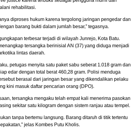
tive justice karena terbukti sebagai pengguna murni dan
lani rehabilitasi.
anya diproses hukum karena tergolong jaringan pengedar dan
 dengan barang bukti dalam jumlah besar,” tegasnya.
ungkapan terbesar terjadi di wilayah Junrejo, Kota Batu.
 menangkap tersangka berinisial AN (37) yang diduga menjadi
arkotika lintas daerah.
laku, petugas menyita satu paket sabu seberat 1.018 gram dan
iap edar dengan total berat 460,28 gram. Polisi menduga
rsebut berasal dari jaringan besar yang dikendalikan pelaku
ang kini masuk daftar pencarian orang (DPO).
aan, tersangka mengaku telah empat kali menerima pasokan
ing sekitar satu kilogram dengan sistem ranjau atau tempel.
kukan tanpa bertemu langsung. Barang ditaruh di titik tertentu
sepakatan,” jelas Kombes Putu Kholis.