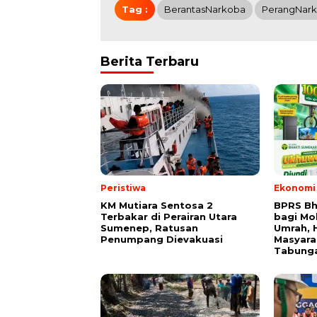
Tag :
BerantasNarkoba
PerangNar
Berita Terbaru
Peristiwa
Ekonomi 
KM Mutiara Sentosa 2
BPRS Bh
Terbakar di Perairan Utara
bagi Mo
Sumenep, Ratusan
Umrah, H
Penumpang Dievakuasi
Masyara
Tabung