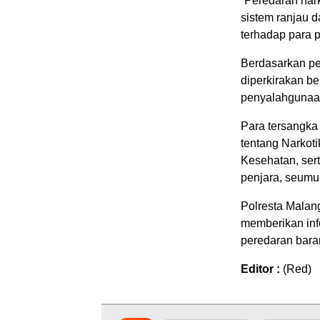
“Peredaran nar
sistem ranjau 
terhadap para 
Berdasarkan pe
diperkirakan be
penyalahgunaan
Para tersangka
tentang Narkot
Kesehatan, ser
penjara, seumur
Polresta Malang
memberikan inf
peredaran bara
Editor :
(Red)