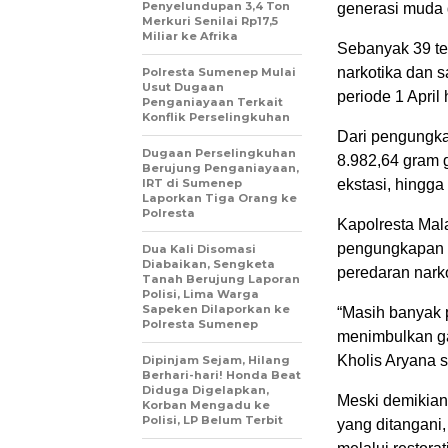
Penyelundupan 3,4 Ton
generasi muda 
Merkuri Senilai Rp17,5
Miliar ke Afrika
Sebanyak 39 te
narkotika dan 
Polresta Sumenep Mulai
Usut Dugaan
periode 1 April
Penganiayaan Terkait
Konflik Perselingkuhan
Dari pengungkap
Dugaan Perselingkuhan
8.982,64 gram ga
Berujung Penganiayaan,
IRT di Sumenep
ekstasi, hingga
Laporkan Tiga Orang ke
Polresta
Kapolresta Mal
pengungkapan i
Dua Kali Disomasi
Diabaikan, Sengketa
peredaran nark
Tanah Berujung Laporan
Polisi, Lima Warga
Sapeken Dilaporkan ke
“Masih banyak 
Polresta Sumenep
menimbulkan ga
Kholis Aryana s
Dipinjam Sejam, Hilang
Berhari-hari! Honda Beat
Diduga Digelapkan,
Meski demikian
Korban Mengadu ke
Polisi, LP Belum Terbit
yang ditangani