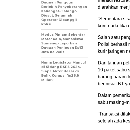
melalui restora
Dugaan Pungutan
Berlebih Penyeberangan
diarahkan menja
Kalianget–Talango
Diusut, Sejumlah
“Sementara sis
Operator Dipanggil
Polisi
kurir narkotika
Modus Pinjam Sebentar
Salah satu peng
Motor Raib, Mahasiswa
Sumenep Laporkan
Polisi berhasil
Dugaan Penipuan Rp13
kurir jaringan n
Juta ke Polisi
Nama Legislator Muncul
Dari tangan pe
di Sidang BSPS 2024,
10 paket sabu s
Siapa Aktor Besar di
Balik Korupsi Rp26,8
barang haram te
Miliar?
berinisial BT y
Dalam pemeriks
sabu masing-mas
“Transaksi dila
setelah ada ke