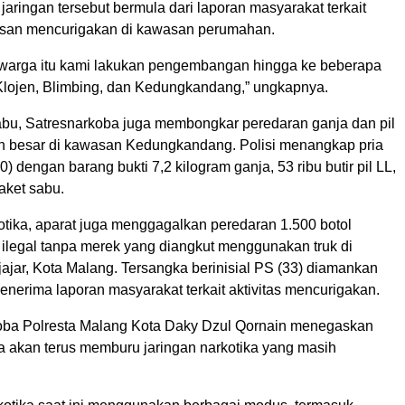
ringan tersebut bermula dari laporan masyarakat terkait
san mencurigakan di kawasan perumahan.
i warga itu kami lakukan pengembangan hingga ke beberapa
h Klojen, Blimbing, dan Kedungkandang,” ungkapnya.
abu, Satresnarkoba juga membongkar peredaran ganja dan pil
h besar di kawasan Kedungkandang. Polisi menangkap pria
0) dengan barang bukti 7,2 kilogram ganja, 53 ribu butir pil LL,
aket sabu.
otika, aparat juga menggagalkan peredaran 1.500 botol
ilegal tanpa merek yang diangkut menggunakan truk di
jar, Kota Malang. Tersangka berinisial PS (33) diamankan
menerima laporan masyarakat terkait aktivitas mencurigakan.
oba Polresta Malang Kota Daky Dzul Qornain menegaskan
 akan terus memburu jaringan narkotika yang masih