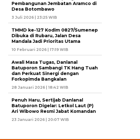
Pembangunan Jembatan Aramco di
Desa Botombawo
3 Juli 2026 | 23:25 WIB
TMMD ke-127 Kodim 0827/Sumenep
Dibuka di Rubaru, Jalan Desa
Mandala Jadi Prioritas Utama
10 Februari 2026 | 17:19 WIB
Awali Masa Tugas, Danlanal
Batuporon Sambangi TK Hang Tuah
dan Perkuat Sinergi dengan
Forkopimda Bangkalan
28 Januari 2026 | 18:42 WIB
Penuh Haru, Sertijab Danlanal
Batuporon Digelar: Letkol Laut (P)
Ari Wibowo Resmi Jabat Komandan
23 Januari 2026 | 20:07 WIB