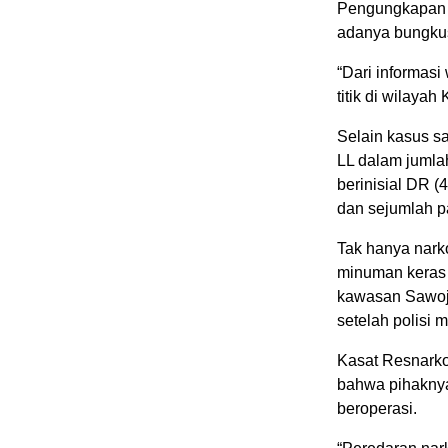
Pengungkapan ja
adanya bungku
“Dari informas
titik di wilaya
Selain kasus s
LL dalam jumla
berinisial DR (4
dan sejumlah p
Tak hanya nark
minuman keras 
kawasan Sawoja
setelah polisi 
Kasat Resnark
bahwa pihaknya
beroperasi.