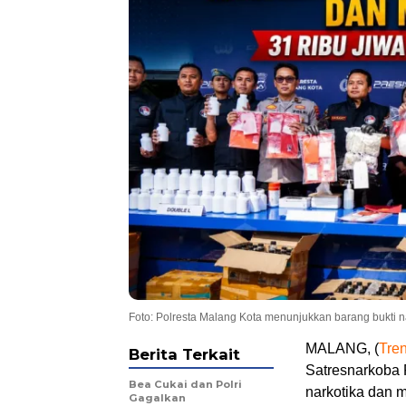
Foto: Polresta Malang Kota menunjukkan barang bukti n
MALANG, (
Tre
Berita Terkait
Satresnarkoba 
Bea Cukai dan Polri
narkotika dan 
Gagalkan