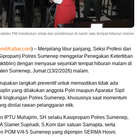
ubden PM melakukan sidak dan pembinaan di salah satu tempat hiburan malam
endiKabar.com
) – Menjelang libur panjang, Seksi Profesi dan
ipropam) Polres Sumenep menggelar Penegakan Ketertiban
Gaktiblin) dengan menyasar sejumlah tempat hiburan malam di
ten Sumenep, Jumat (13/2/2026) malam.
erupakan langkah preventif untuk memastikan tidak ada
iplin yang dilakukan anggota Polri maupun Aparatur Sipil
di lingkungan Polres Sumenep, khususnya saat momentum
ang dinilai rawan pelanggaran etik.
in IPTU Muhajirin, SH selaku Kasipropam Polres Sumenep,
A Slamet Supriadi, S.Kom dari satuan Samapta, serta
en POM V/4-5 Sumenep yang dipimpin SERMA Hosni.