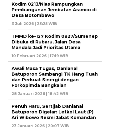
Kodim 0213/Nias Rampungkan
Pembangunan Jembatan Aramco di
Desa Botombawo
3 Juli 2026 | 23:25 WIB
TMMD ke-127 Kodim 0827/Sumenep
Dibuka di Rubaru, Jalan Desa
Mandala Jadi Prioritas Utama
10 Februari 2026 | 17:19 WIB
Awali Masa Tugas, Danlanal
Batuporon Sambangi TK Hang Tuah
dan Perkuat Sinergi dengan
Forkopimda Bangkalan
28 Januari 2026 | 18:42 WIB
Penuh Haru, Sertijab Danlanal
Batuporon Digelar: Letkol Laut (P)
Ari Wibowo Resmi Jabat Komandan
23 Januari 2026 | 20:07 WIB