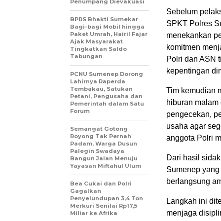
Penumpang Dievakuasi
Sebelum pelaks
BPRS Bhakti Sumekar
SPKT Polres Su
Bagi-bagi Mobil hingga
Paket Umrah, Hairil Fajar
menekankan pen
Ajak Masyarakat
komitmen menja
Tingkatkan Saldo
Tabungan
Polri dan ASN 
kepentingan din
PCNU Sumenep Dorong
Lahirnya Raperda
Tembakau, Satukan
Tim kemudian m
Petani, Pengusaha dan
hiburan malam 
Pemerintah dalam Satu
Forum
pengecekan, pe
usaha agar seg
Semangat Gotong
Royong Tak Pernah
anggota Polri 
Padam, Warga Dusun
Palegin Swadaya
Dari hasil sida
Bangun Jalan Menuju
Yayasan Miftahul Ulum
Sumenep yang b
berlangsung ama
Bea Cukai dan Polri
Gagalkan
Penyelundupan 3,4 Ton
Langkah ini di
Merkuri Senilai Rp17,5
menjaga disipli
Miliar ke Afrika