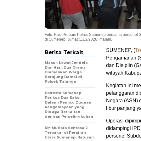
Foto: Kasi Propam Polres Sumenep bersama personel S
di Sumenep, Jumat (13/2/2026) malam.
SUMENEP, (
Tr
Berita Terkait
Pengamanan (S
Masuk Lewat Jendela
dan Disiplin (
Dini Hari, Dua Orang
Diamankan Warga
wilayah Kabupa
Berujung Damai di
Polsek Talango
Kegiatan ini m
pelanggaran dis
Polresta Sumenep
Periksa Dua Saksi,
Negara (ASN) 
Dalami Pemicu Dugaan
Penganiayaan yang
libur panjang y
Diduga Berkaitan
dengan Perselingkuhan
Operasi dipimp
KM Mutiara Sentosa 2
didampingi IPD
Terbakar di Perairan
personel Subd
Utara Sumenep, Ratusan