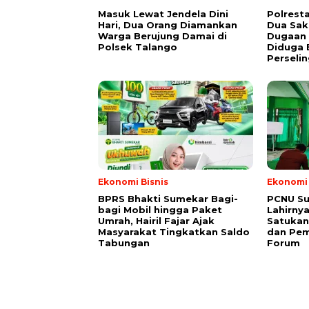
Masuk Lewat Jendela Dini
Polrest
Hari, Dua Orang Diamankan
Dua Sak
Warga Berujung Damai di
Dugaan 
Polsek Talango
Diduga 
Perseli
Ekonomi Bisnis
Ekonomi 
BPRS Bhakti Sumekar Bagi-
PCNU S
bagi Mobil hingga Paket
Lahirny
Umrah, Hairil Fajar Ajak
Satukan
Masyarakat Tingkatkan Saldo
dan Pem
Tabungan
Forum