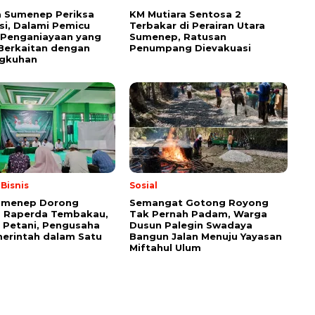
a Sumenep Periksa
KM Mutiara Sentosa 2
si, Dalami Pemicu
Terbakar di Perairan Utara
Penganiayaan yang
Sumenep, Ratusan
Berkaitan dengan
Penumpang Dievakuasi
ngkuhan
Bisnis
Sosial
umenep Dorong
Semangat Gotong Royong
a Raperda Tembakau,
Tak Pernah Padam, Warga
 Petani, Pengusaha
Dusun Palegin Swadaya
erintah dalam Satu
Bangun Jalan Menuju Yayasan
Miftahul Ulum