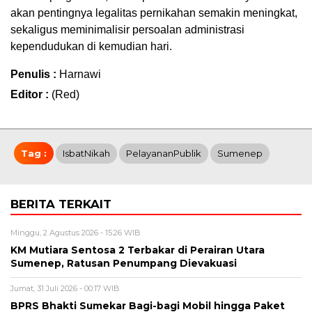
akan pentingnya legalitas pernikahan semakin meningkat,
sekaligus meminimalisir persoalan administrasi
kependudukan di kemudian hari.
Penulis :
Harnawi
Editor :
(Red)
Tag :
IsbatNikah
PelayananPublik
Sumenep
BERITA TERKAIT
Minggu, 2 Agustus 2026 - 15:26 WIB
KM Mutiara Sentosa 2 Terbakar di Perairan Utara
Sumenep, Ratusan Penumpang Dievakuasi
Jumat, 31 Juli 2026 - 00:17 WIB
BPRS Bhakti Sumekar Bagi-bagi Mobil hingga Paket