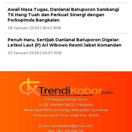
Awali Masa Tugas, Danlanal Batuporon Sambangi
TK Hang Tuah dan Perkuat Sinergi dengan
Forkopimda Bangkalan
28 Januari 2026 | 18:42 WIB
Penuh Haru, Sertijab Danlanal Batuporon Digelar:
Letkol Laut (P) Ari Wibowo Resmi Jabat Komandan
23 Januari 2026 | 20:07 WIB
PT Madura Paling Timur
Jl. DR. Wahidin No.53, Pajagalan
Kecamatan Kota Sumenep, Kabupaten Sumenep
Provinsi Jawa Timur, Kode Pos : 69416
Email: trendikabar@gmail.com
WA: 082 335 666 759