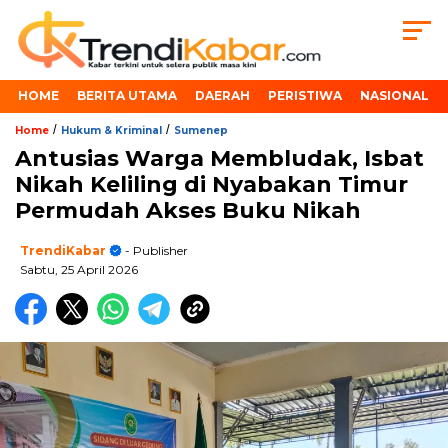
HOME
BERITA UTAMA
DAERAH
PERISTIWA
NASIONAL
/
/
Home
Hukum & Kriminal
Sumenep
Antusias Warga Membludak, Isbat
Nikah Keliling di Nyabakan Timur
Permudah Akses Buku Nikah
TrendiKabar
- Publisher
Sabtu, 25 April 2026