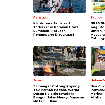
Peristiwa
Ekonomi 
KM Mutiara Sentosa 2
BPRS Bh
Terbakar di Perairan Utara
bagi Mo
Sumenep, Ratusan
Umrah, H
Penumpang Dievakuasi
Masyara
Tabung
Sosial
Hukum & 
Semangat Gotong Royong
Bea Cuk
Tak Pernah Padam, Warga
Penyelu
Dusun Palegin Swadaya
Merkuri 
Bangun Jalan Menuju Yayasan
Afrika
Miftahul Ulum