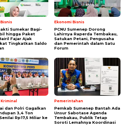
Bisnis
Ekonomi Bisnis
akti Sumekar Bagi-
PCNU Sumenep Dorong
bil hingga Paket
Lahirnya Raperda Tembakau,
airil Fajar Ajak
Satukan Petani, Pengusaha
kat Tingkatkan Saldo
dan Pemerintah dalam Satu
an
Forum
Kriminal
Pemerintahan
ai dan Polri Gagalkan
Pemkab Sumenep Bantah Ada
ndupan 3,4 Ton
Unsur Sabotase Agenda
Senilai Rp17,5 Miliar ke
Tembakau, Publik Tetap
Soroti Lemahnya Koordinasi