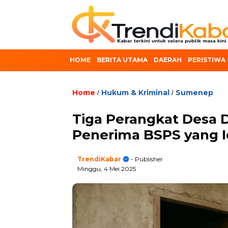
HOME
BERITA UTAMA
DAERAH
PERISTIWA
Home
Hukum & Kriminal
Sumenep
/
/
Tiga Perangkat Desa
Penerima BSPS yang I
TrendiKabar
- Publisher
Minggu, 4 Mei 2025