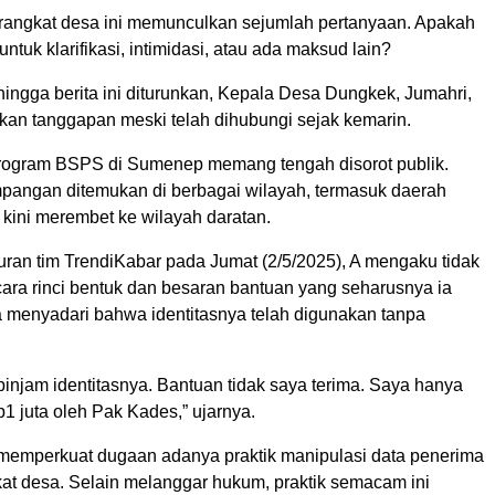
angkat desa ini memunculkan sejumlah pertanyaan. Apakah
ntuk klarifikasi, intimidasi, atau ada maksud lain?
hingga berita ini diturunkan, Kepala Desa Dungkek, Jumahri,
an tanggapan meski telah dihubungi sejak kemarin.
rogram BSPS di Sumenep memang tengah disorot publik.
angan ditemukan di berbagai wilayah, termasuk daerah
 kini merembet ke wilayah daratan.
ran tim TrendiKabar pada Jumat (2/5/2025), A mengaku tidak
ara rinci bentuk dan besaran bantuan yang seharusnya ia
ya menyadari bahwa identitasnya telah digunakan tanpa
injam identitasnya. Bantuan tidak saya terima. Saya hanya
1 juta oleh Pak Kades,” ujarnya.
memperkuat dugaan adanya praktik manipulasi data penerima
kat desa. Selain melanggar hukum, praktik semacam ini