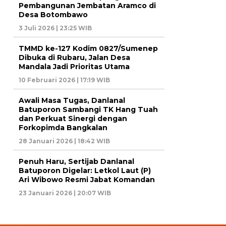
Pembangunan Jembatan Aramco di
Desa Botombawo
3 Juli 2026 | 23:25 WIB
TMMD ke-127 Kodim 0827/Sumenep
Dibuka di Rubaru, Jalan Desa
Mandala Jadi Prioritas Utama
10 Februari 2026 | 17:19 WIB
Awali Masa Tugas, Danlanal
Batuporon Sambangi TK Hang Tuah
dan Perkuat Sinergi dengan
Forkopimda Bangkalan
28 Januari 2026 | 18:42 WIB
Penuh Haru, Sertijab Danlanal
Batuporon Digelar: Letkol Laut (P)
Ari Wibowo Resmi Jabat Komandan
23 Januari 2026 | 20:07 WIB