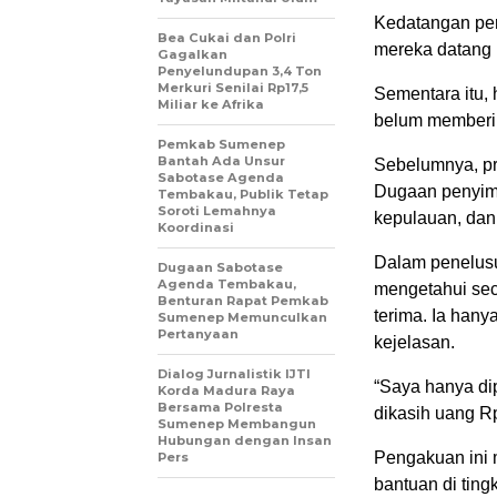
Kedatangan per
Bea Cukai dan Polri
mereka datang u
Gagalkan
Penyelundupan 3,4 Ton
Merkuri Senilai Rp17,5
Sementara itu, 
Miliar ke Afrika
belum memberik
Pemkab Sumenep
Bantah Ada Unsur
Sebelumnya, p
Sabotase Agenda
Dugaan penyimp
Tembakau, Publik Tetap
Soroti Lemahnya
kepulauan, dan
Koordinasi
Dalam penelusu
Dugaan Sabotase
Agenda Tembakau,
mengetahui sec
Benturan Rapat Pemkab
terima. Ia han
Sumenep Memunculkan
Pertanyaan
kejelasan.
Dialog Jurnalistik IJTI
“Saya hanya dip
Korda Madura Raya
Bersama Polresta
dikasih uang Rp
Sumenep Membangun
Hubungan dengan Insan
Pengakuan ini 
Pers
bantuan di ting