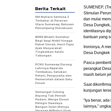
SUMENEP, (Tre
Berita Terkait
Stimulan Peru
KM Mutiara Sentosa 2
dan mulai mema
Terbakar di Perairan
Utara Sumenep, Ratusan
Desa Dungkek,
Penumpang Dievakuasi
identitasnya d
bantuan yang se
BPRS Bhakti Sumekar
Bagi-bagi Mobil hingga
Paket Umrah, Hairil Fajar
Ironisnya, A m
Ajak Masyarakat
Tingkatkan Saldo
Desa Dungkek s
Tabungan
Pasca pemberit
PCNU Sumenep Dorong
Lahirnya Raperda
perangkat Des
Tembakau, Satukan
masih belum jel
Petani, Pengusaha dan
Pemerintah dalam Satu
Forum
Saat dikonfirm
kunjungan terse
Semangat Gotong
Royong Tak Pernah
Padam, Warga Dusun
“Iya benar, ada
Palegin Swadaya
lainnya,” ungka
Bangun Jalan Menuju
Yayasan Miftahul Ulum