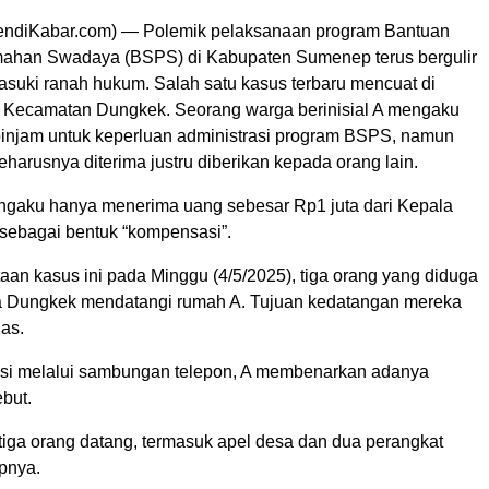
ndiKabar.com) — Polemik pelaksanaan program Bantuan
mahan Swadaya (BSPS) di Kabupaten Sumenep terus bergulir
suki ranah hukum. Salah satu kasus terbaru mencuat di
 Kecamatan Dungkek. Seorang warga berinisial A mengaku
ipinjam untuk keperluan administrasi program BSPS, namun
harusnya diterima justru diberikan kepada orang lain.
engaku hanya menerima uang sebesar Rp1 juta dari Kepala
ebagai bentuk “kompensasi”.
aan kasus ini pada Minggu (4/5/2025), tiga orang yang diduga
a Dungkek mendatangi rumah A. Tujuan kedatangan mereka
as.
asi melalui sambungan telepon, A membenarkan adanya
but.
 tiga orang datang, termasuk apel desa dan dua perangkat
pnya.