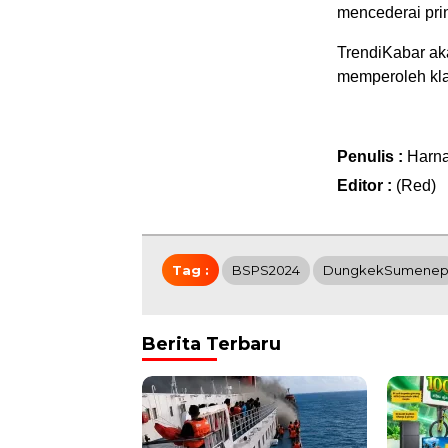
mencederai prin
TrendiKabar ak
memperoleh klari
Penulis :
Harn
Editor :
(Red)
Tag :
BSPS2024
DungkekSumene
Berita Terbaru