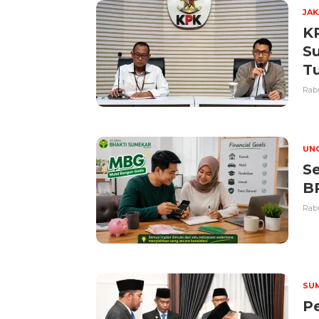
JA
K
S
T
Rabu
UN
S
B
Rabu
SU
P