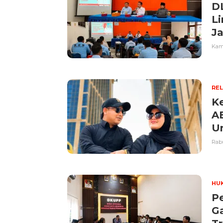
D
Li
Ja
Kami
REL
K
A
U
Rabu
HU
P
G