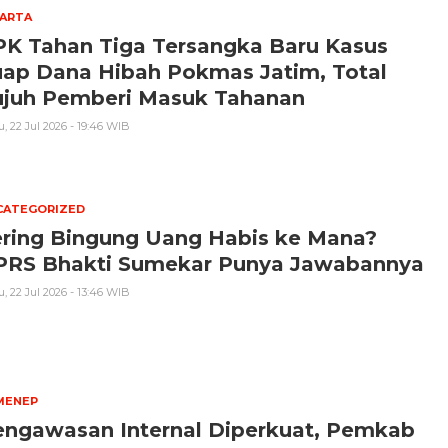
KARTA
PK Tahan Tiga Tersangka Baru Kasus
uap Dana Hibah Pokmas Jatim, Total
ujuh Pemberi Masuk Tahanan
, 22 Jul 2026 - 19:46 WIB
CATEGORIZED
ering Bingung Uang Habis ke Mana?
PRS Bhakti Sumekar Punya Jawabannya
, 22 Jul 2026 - 13:46 WIB
MENEP
engawasan Internal Diperkuat, Pemkab