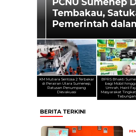
KM Mutiara Sentosa
Utara Sumenep, R
Dievakuasi
KM Mutiara Sentosa 2 Terbakar
BPRS Bhakti Sumek
di Perairan Utara Sumenep,
bagi Mobil hingg
Ratusan Penumpang
Umrah, Hairil Faj
Dievakuasi
Masyarakat Tingkat
Tabunga
BERITA TERKINI
PE