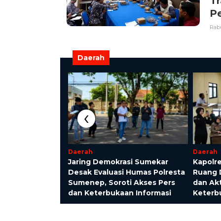
T
P
Rabu
Daerah
‹
Daerah
Daerah
Jaring Demokrasi Sumekar
Kapolr
g Pohon Tanpa
Desak Evaluasi Humas Polresta
Ruang D
masi PLN
Sumenep, Soroti Akses Pers
dan Akt
 Kedua Kalinya,
dan Keterbukaan Informasi
Keterbu
cara