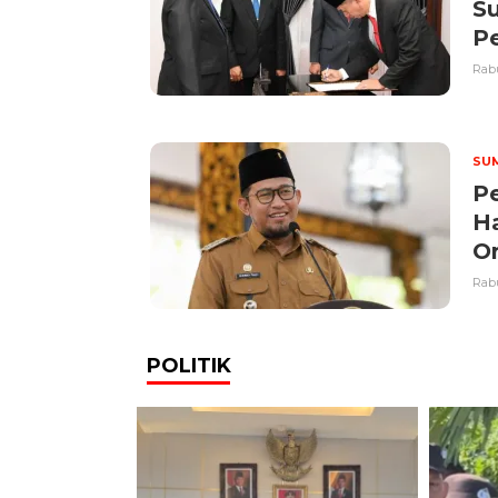
S
P
Rabu
SU
Pe
Ha
Or
Rabu
POLITIK