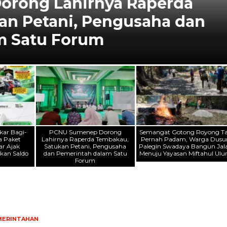
 2 Terbakar di Perairan
atusan Penumpang
ar Bagi-
PCNU Sumenep Dorong
Semangat Gotong Royong T
a Paket
Lahirnya Raperda Tembakau,
Pernah Padam, Warga Dusu
ar Ajak
Satukan Petani, Pengusaha
Palegin Swadaya Bangun Jal
kan Saldo
dan Pemerintah dalam Satu
Menuju Yayasan Miftahul Ul
n
Forum
MERINTAHAN