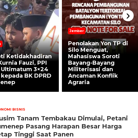
›
Jember
Penolakan Yon TP di
k
Silo Menguat,
ti Ketidakhadiran
Mahasiswa Soroti
Kurnia Fauzi, PPI
Bayang-Bayang
 Ultimatum 3×24
Militerisasi dan
 kepada BK DPRD
Ancaman Konflik
enep
Agraria
NOMI BISNIS
usim Tanam Tembakau Dimulai, Petani
umenep Pasang Harapan Besar Harga
tap Tinggi Saat Panen