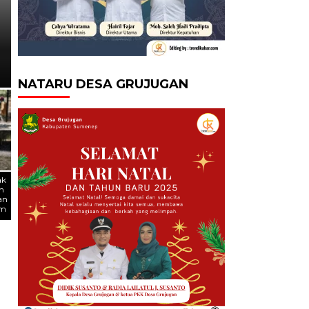
BPRS Bhakti Sumekar Bag
Paket Umrah, Hairil Fajar
Tingkatkan Saldo Tabung
NATARU DESA GRUJUGAN
ak
n
an
um