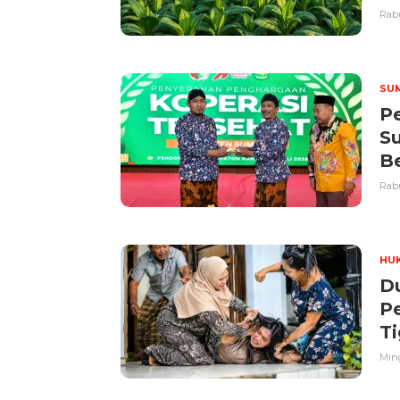
Rabu
SU
Pe
S
Be
Rabu
HUK
D
P
Ti
Ming