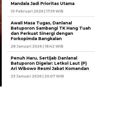
Mandala Jadi Prioritas Utama
10 Februari 2026 | 17:19 WIB
Awali Masa Tugas, Danlanal
Batuporon Sambangi TK Hang Tuah
Investigasi
dan Perkuat Sinergi dengan
Forkopimda Bangkalan
BSPS 2024 Su
Makin Membuk
28 Januari 2026 | 18:42 WIB
Borok, LSM De
Penuh Haru, Sertijab Danlanal
Kejati Jatim B
Opini
Batuporon Digelar: Letkol Laut (P)
Peran Kepala D
Ari Wibowo Resmi Jabat Komandan
Kaesang, PSI, dan
hingga Aspirat
23 Januari 2026 | 20:07 WIB
Politik Jokowi Effect
Parpol