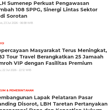
LH Sumenep Perkuat Pengawasan
mbah 108 SPPG, Sinergi Lintas Sektor
di Sorotan
s, 23 Jul 2026 - 06:58 WIB
IGI
epercayaan Masyarakat Terus Meningkat,
BJ Tour Travel Berangkatkan 25 Jamaah
mroh VIP dengan Fasilitas Premium
, 22 Jul 2026 - 22:12 WIB
KUM & PEMERINTAHAN
embangunan Lapak Pelataran Pasar
anding Disorot, LBH Taretan Pertanyakan