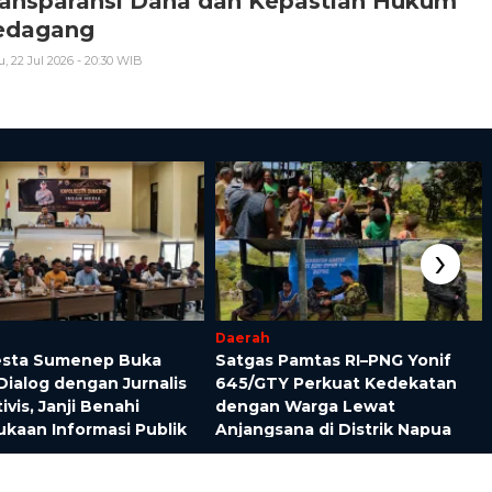
ransparansi Dana dan Kepastian Hukum
edagang
, 22 Jul 2026 - 20:30 WIB
›
Daerah
esta Sumenep Buka
Satgas Pamtas RI–PNG Yonif
ialog dengan Jurnalis
645/GTY Perkuat Kedekatan
ivis, Janji Benahi
dengan Warga Lewat
kaan Informasi Publik
Anjangsana di Distrik Napua