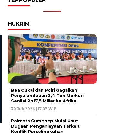
TERPOPULER
HUKRIM
Bea Cukai dan Polri Gagalkan
Daerah
Daerah
Penyelundupan 3,4 Ton Merkuri
Kodim 0213/Nias Rampungkan
Satlantas Polres Sumene
Senilai Rp17,5 Miliar ke Afrika
Pembangunan Jembatan
Kemacetan Antrean BBM
30 Juli 2026 | 17:03 WIB
Aramco di Desa Botombawo
Sejumlah SPBU, Warga D
Tertib
Polresta Sumenep Mulai Usut
Dugaan Penganiayaan Terkait
Konflik Perselingkuhan