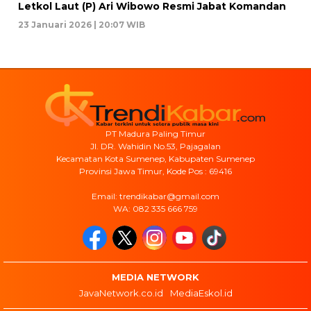
Letkol Laut (P) Ari Wibowo Resmi Jabat Komandan
23 Januari 2026 | 20:07 WIB
PT Madura Paling Timur
Jl. DR. Wahidin No.53, Pajagalan
Kecamatan Kota Sumenep, Kabupaten Sumenep
Provinsi Jawa Timur, Kode Pos : 69416
Email: trendikabar@gmail.com
WA: 082 335 666 759
MEDIA NETWORK
JavaNetwork.co.id
MediaEskol.id